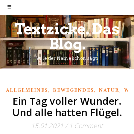
Textzicke. Das
Blog.
Wie der Name schon sagt.
,
,
,
ALLGEMEINES
BEWEGENDES
NATUR
WI
Ein Tag voller Wunder.
Und alle hatten Flügel.
15.01.2021
/
1 Comment