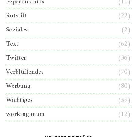
Peperonichips
(11)
Rotstift
(22)
Soziales
(2)
Text
(62)
Twitter
(36)
Verblüffendes
(70)
Werbung
(80)
Wichtiges
(59)
working mum
(12)