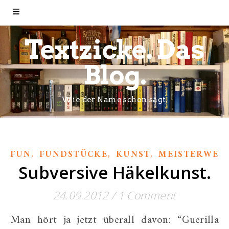
Textzicke. Das
Blog.
Wie der Name schon sagt.
,
,
,
FUN
FUNDSTÜCKE
KUNST
MEISTERWER
Subversive Häkelkunst.
24.09.2012
/
1 Comment
Man hört ja jetzt überall davon: “Guerilla