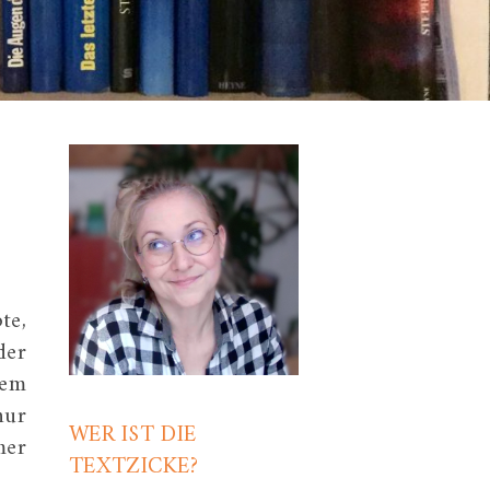
te,
der
dem
nur
WER IST DIE
mer
TEXTZICKE?