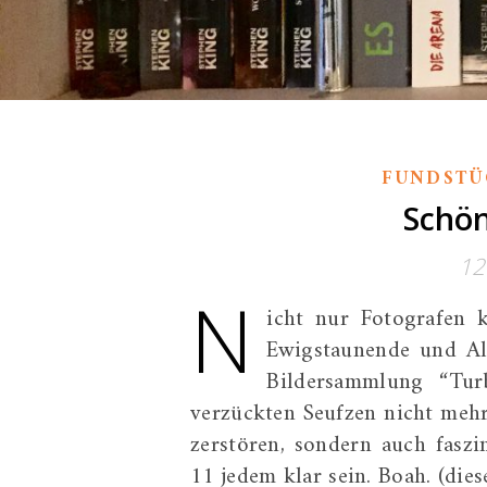
FUNDSTÜ
Schön
12
N
icht nur Fotografen 
Ewigstaunende und A
Bildersammlung “Tu
verzückten Seufzen nicht meh
zerstören, sondern auch fasz
11 jedem klar sein. Boah. (die