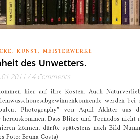
,
,
CKE
KUNST
MEISTERWERKE
heit des Unwetters.
.01.2011
/
4 Comments
kommen hier auf ihre Kosten. Auch Naturverlieb
llemwasschönesabgewinnenkönnende werden bei 
rbulent Photography” von Aquil Akhter aus 
r herauskommen. Dass Blitze und Tornados nicht 
inieren können, dürfte spätestens nach Bild Num
ses Foto: Bruna Costa)