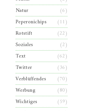
Natur
(6)
Peperonichips
(11)
Rotstift
(22)
Soziales
(2)
Text
(62)
Twitter
(36)
Verblüffendes
(70)
Werbung
(80)
Wichtiges
(59)