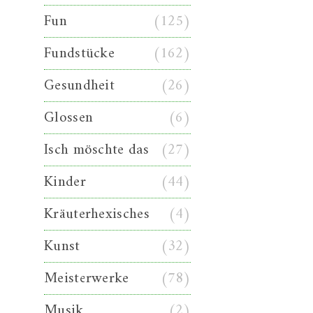
Fun
(125)
Fundstücke
(162)
Gesundheit
(26)
Glossen
(6)
Isch möschte das
(27)
Kinder
(44)
Kräuterhexisches
(4)
Kunst
(32)
Meisterwerke
(78)
Musik
(2)