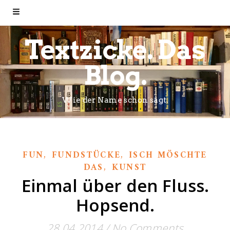
Textzicke. Das
Blog.
Wie der Name schon sagt.
,
,
FUN
FUNDSTÜCKE
ISCH MÖSCHTE
,
DAS
KUNST
Einmal über den Fluss.
Hopsend.
28.04.2014
/
No Comments