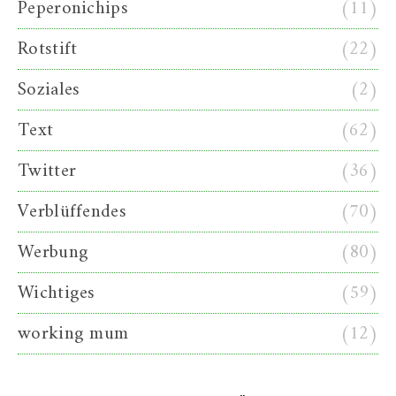
Peperonichips
(11)
Rotstift
(22)
Soziales
(2)
Text
(62)
Twitter
(36)
Verblüffendes
(70)
Werbung
(80)
Wichtiges
(59)
working mum
(12)