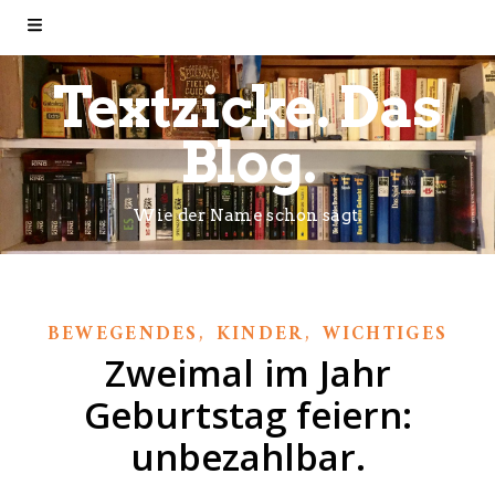
Textzicke. Das
Blog.
Wie der Name schon sagt.
,
,
BEWEGENDES
KINDER
WICHTIGES
Zweimal im Jahr
Geburtstag feiern:
unbezahlbar.