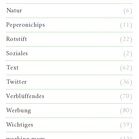
Natur
(6)
Peperonichips
(11)
Rotstift
(22)
Soziales
(2)
Text
(62)
Twitter
(36)
Verblüffendes
(70)
Werbung
(80)
Wichtiges
(59)