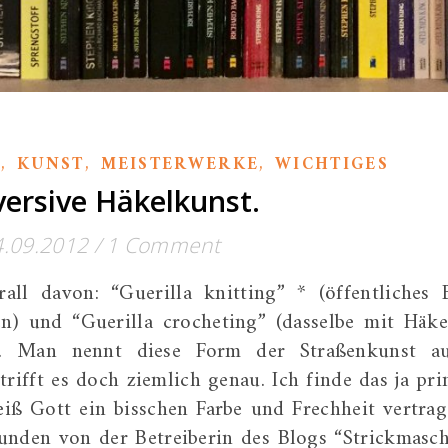
,
,
,
E
KUNST
MEISTERWERKE
WICHTIGES
ersive Häkelkunst.
4.09.2012
/
1 Comment
rall davon: “Guerilla knitting” * (öffentliches 
n) und “Guerilla crocheting” (dasselbe mit Häke
d. Man nennt diese Form der Straßenkunst a
trifft es doch ziemlich genau. Ich finde das ja pri
iß Gott ein bisschen Farbe und Frechheit vertrag
unden von der Betreiberin des Blogs “Strickmasch