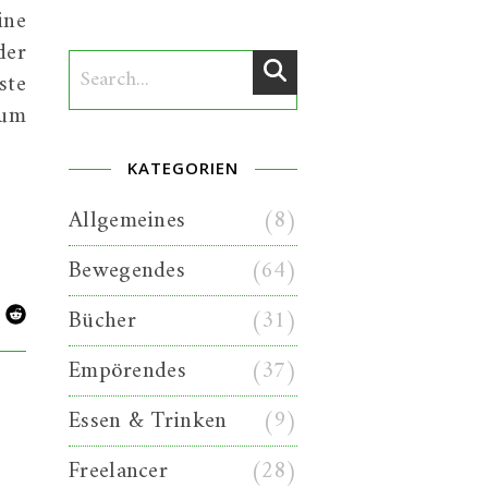
ine
der
ste
 um
KATEGORIEN
Allgemeines
(8)
Bewegendes
(64)
Bücher
(31)
Empörendes
(37)
Essen & Trinken
(9)
Freelancer
(28)