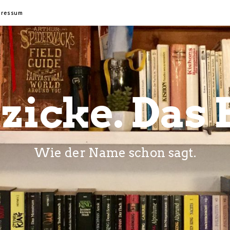
pressum
zicke. Das 
Wie der Name schon sagt.