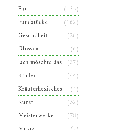
Fun
(125)
Fundstücke
(162)
Gesundheit
(26)
Glossen
(6)
Isch möschte das
(27)
Kinder
(44)
Kräuterhexisches
(4)
Kunst
(32)
Meisterwerke
(78)
Musik
(2)