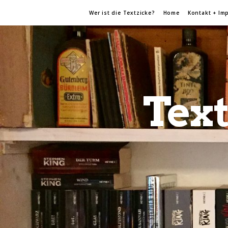
Wer ist die Textzicke?
Home
Kontakt + Im
Text