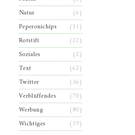
Natur
(6)
Peperonichips
(11)
Rotstift
(22)
Soziales
(2)
Text
(62)
Twitter
(36)
Verblüffendes
(70)
Werbung
(80)
Wichtiges
(59)