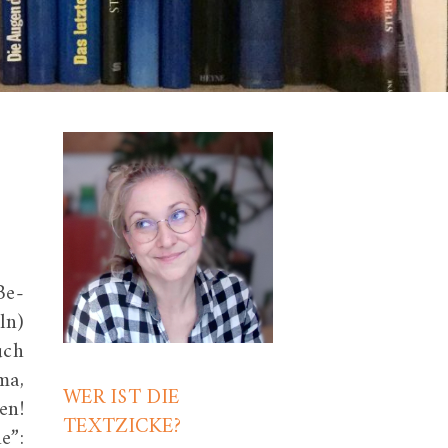
Be-
ln)
uch
ma,
WER IST DIE
en!
TEXTZICKE?
e”: