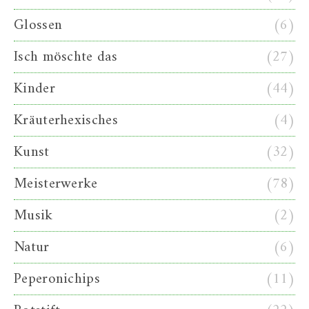
Glossen
(6)
Isch möschte das
(27)
Kinder
(44)
Kräuterhexisches
(4)
Kunst
(32)
Meisterwerke
(78)
Musik
(2)
Natur
(6)
Peperonichips
(11)