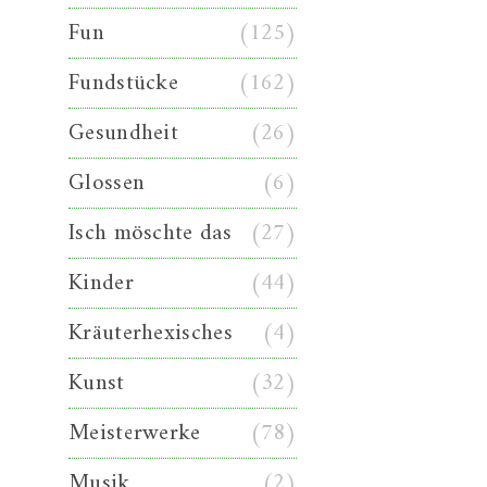
Fun
(125)
Fundstücke
(162)
Gesundheit
(26)
Glossen
(6)
Isch möschte das
(27)
Kinder
(44)
Kräuterhexisches
(4)
Kunst
(32)
Meisterwerke
(78)
Musik
(2)