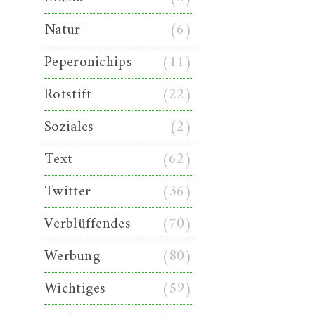
Natur
(6)
Peperonichips
(11)
Rotstift
(22)
Soziales
(2)
Text
(62)
Twitter
(36)
Verblüffendes
(70)
Werbung
(80)
Wichtiges
(59)