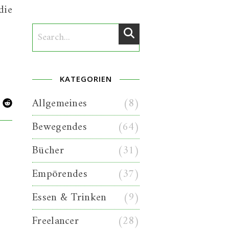
die
KATEGORIEN
Allgemeines
(8)
Bewegendes
(64)
Bücher
(31)
Empörendes
(37)
Essen & Trinken
(9)
Freelancer
(28)