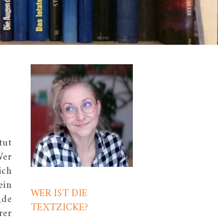
tut
Wer
ich
ein
WER IST DIE
_de
TEXTZICKE?
rer