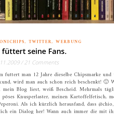
,
,
ONICHIPS
TWITTER
WERBUNG
 füttert seine Fans.
.11.2009
/
21 Comments
m futtert man 12 Jahre dieselbe Chipsmarke und 
 kund, wird man auch schon reich beschenkt! 🙂 
d mein Blog liest, weiß Bescheid. Mehrmals tägl
 pöses Knusperlaster, meinen Kartoffelfetisch, m
eperoni. Als ich kürzlich herausfand, dass @chio
rlich ein Dialog her! Wann auch immer die mit ih