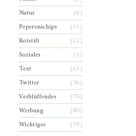
Natur
(6)
Peperonichips
(11)
Rotstift
(22)
Soziales
(2)
Text
(62)
Twitter
(36)
Verblüffendes
(70)
Werbung
(80)
Wichtiges
(59)