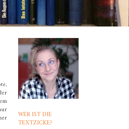
te,
der
dem
nur
WER IST DIE
mer
TEXTZICKE?