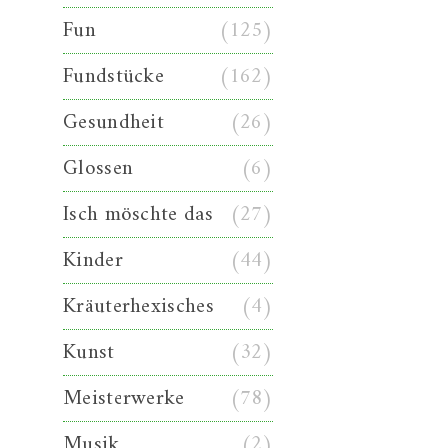
Fun
(125)
Fundstücke
(162)
Gesundheit
(26)
Glossen
(6)
Isch möschte das
(27)
Kinder
(44)
Kräuterhexisches
(4)
Kunst
(32)
Meisterwerke
(78)
Musik
(2)