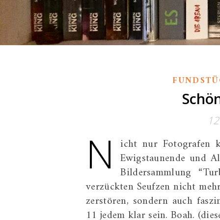
FUNDSTÜ
Schön
12
N
icht nur Fotografen 
Ewigstaunende und A
Bildersammlung “Tu
verzückten Seufzen nicht meh
zerstören, sondern auch fasz
11 jedem klar sein. Boah. (die