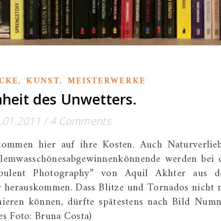
,
,
CKE
KUNST
MEISTERWERKE
heit des Unwetters.
.01.2011
/
4 Comments
kommen hier auf ihre Kosten. Auch Naturverlieb
llemwasschönesabgewinnenkönnende werden bei 
rbulent Photography” von Aquil Akhter aus 
r herauskommen. Dass Blitze und Tornados nicht 
inieren können, dürfte spätestens nach Bild Num
ses Foto: Bruna Costa)