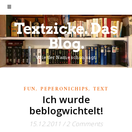
Textzicke. Das
Blog.
Wie der Name schon sagt.
,
,
FUN
PEPERONICHIPS
TEXT
Ich wurde
beblogwichtelt!
15.12.2011
/
2 Comments