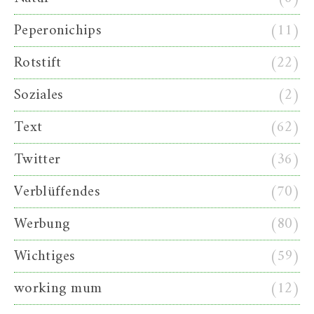
Peperonichips
(11)
Rotstift
(22)
Soziales
(2)
Text
(62)
Twitter
(36)
Verblüffendes
(70)
Werbung
(80)
Wichtiges
(59)
working mum
(12)