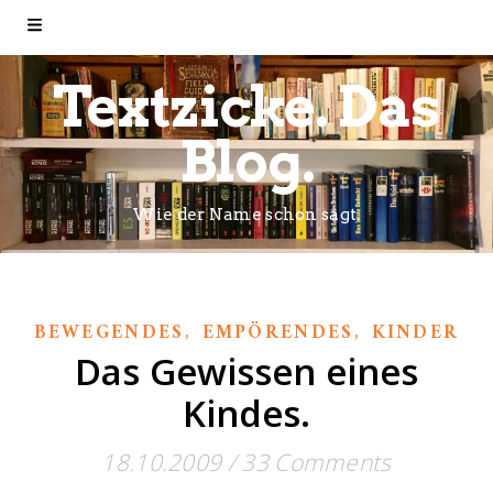
Textzicke. Das
Blog.
Wie der Name schon sagt.
,
,
BEWEGENDES
EMPÖRENDES
KINDER
Das Gewissen eines
Kindes.
18.10.2009
/
33 Comments