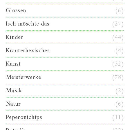
Glossen
(6)
Isch möschte das
(27)
Kinder
(44)
Kräuterhexisches
(4)
Kunst
(32)
Meisterwerke
(78)
Musik
(2)
Natur
(6)
Peperonichips
(11)