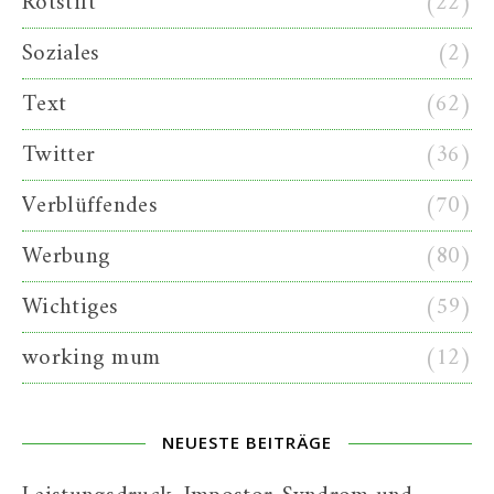
Rotstift
(22)
Soziales
(2)
Text
(62)
Twitter
(36)
Verblüffendes
(70)
Werbung
(80)
Wichtiges
(59)
working mum
(12)
NEUESTE BEITRÄGE