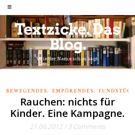
Textzicke. Das
Blog.
Wie der Name schon sagt.
,
,
BEWEGENDES
EMPÖRENDES
FUNDSTÜCK
Rauchen: nichts für
Kinder. Eine Kampagne.
21.06.2012
/
3 Comments