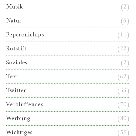
Musik
(2)
Natur
(6)
Peperonichips
(11)
Rotstift
(22)
Soziales
(2)
Text
(62)
Twitter
(36)
Verblüffendes
(70)
Werbung
(80)
Wichtiges
(59)