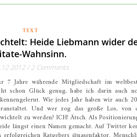
TEXT
chtelt: Heide Liebmann wider d
itate-Wahnsinn.
.12.2012
/
2 Comments
r 7 Jahre währende Mitgliedschaft im weltbes
cht schon Glück genug, habe ich darin auch n
 kennengelernt. Wie jedes Jahr haben wir auch 2
eranstaltet. Und wer zog das große Los, von 
wichtelt zu werden? ICH! Ätsch. Als Positionierun
eide längst einen Namen gemacht. Auf Twitter ke
s erfolgreichen Ratgebers @nasenfaktor. Menschl