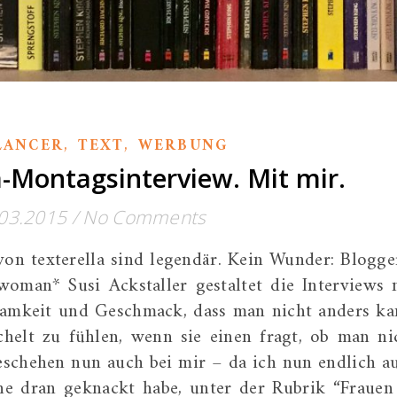
,
,
LANCER
TEXT
WERBUNG
a-Montagsinterview. Mit mir.
03.2015
/
No Comments
on texterella sind legendär. Kein Wunder: Blogge
man* Susi Ackstaller gestaltet die Interviews 
tsamkeit und Geschmack, dass man nicht anders ka
chelt zu fühlen, wenn sie einen fragt, ob man ni
eschehen nun auch bei mir – da ich nun endlich a
ne dran geknackt habe, unter der Rubrik “Frauen