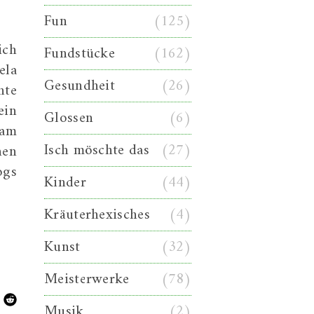
Fun
(125)
ich
Fundstücke
(162)
ela
Gesundheit
(26)
nte
ein
Glossen
(6)
kam
Isch möschte das
(27)
hen
ogs
Kinder
(44)
Kräuterhexisches
(4)
Kunst
(32)
Meisterwerke
(78)
Musik
(2)