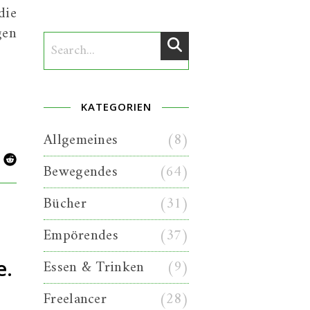
die
gen
KATEGORIEN
Allgemeines
(8)
Bewegendes
(64)
Bücher
(31)
Empörendes
(37)
e.
Essen & Trinken
(9)
Freelancer
(28)