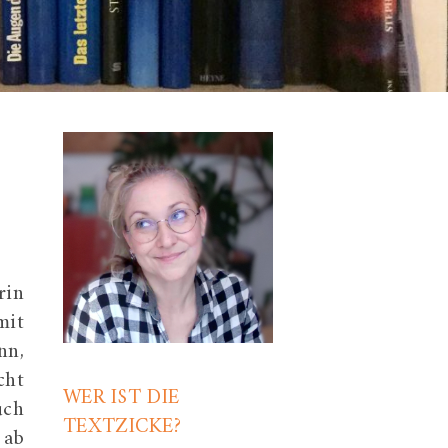
rin
mit
nn,
cht
WER IST DIE
uch
TEXTZICKE?
 ab