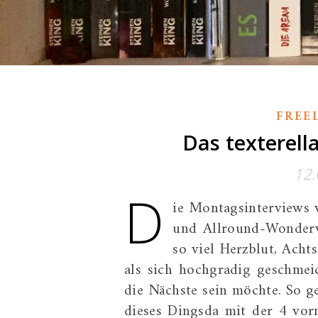
FREE
Das texterell
12.
D
ie Montagsinterviews v
und Allround-Wonderwo
so viel Herzblut, Ach
als sich hochgradig geschmei
die Nächste sein möchte. So g
dieses Dingsda mit der 4 vor