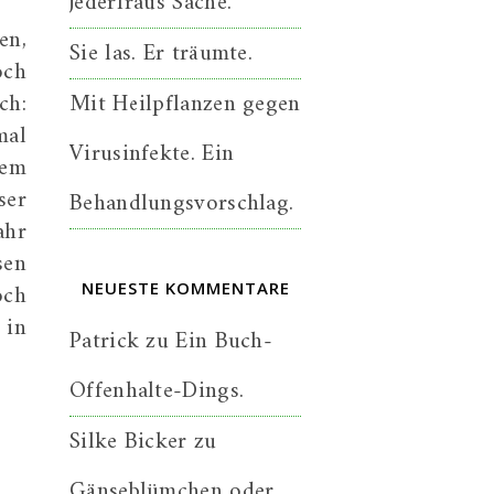
jederfraus Sache.
en,
Sie las. Er träumte.
och
ch:
Mit Heilpflanzen gegen
mal
Virusinfekte. Ein
dem
ser
Behandlungsvorschlag.
ahr
sen
och
NEUESTE KOMMENTARE
 in
Patrick
zu
Ein Buch-
Offenhalte-Dings.
Silke Bicker
zu
Gänseblümchen oder