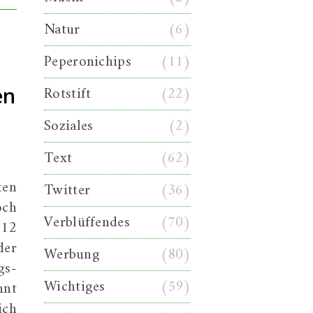
Natur
(6)
Peperonichips
(11)
Rotstift
(22)
en
Soziales
(2)
Text
(62)
ten
Twitter
(36)
och
Verblüffendes
(70)
012
der
Werbung
(80)
gs-
Wichtiges
(59)
nnt
ich