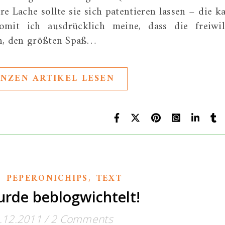
re Lache sollte sie sich patentieren lassen – die k
mit ich ausdrücklich meine, dass die freiwil
en, den größten Spaß…
NZEN ARTIKEL LESEN
,
,
PEPERONICHIPS
TEXT
urde beblogwichtelt!
.12.2011
/
2 Comments