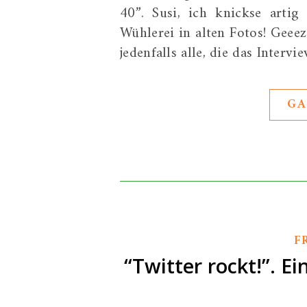
40”. Susi, ich knickse arti
Wühlerei in alten Fotos! Geeez
jedenfalls alle, die das Inter
GA
F
“Twitter rockt!”. E