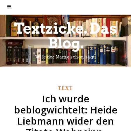
Textzicke. Das
Blog.
Wie der Name schon sagt.
TEXT
Ich wurde
beblogwichtelt: Heide
Liebmann wider den