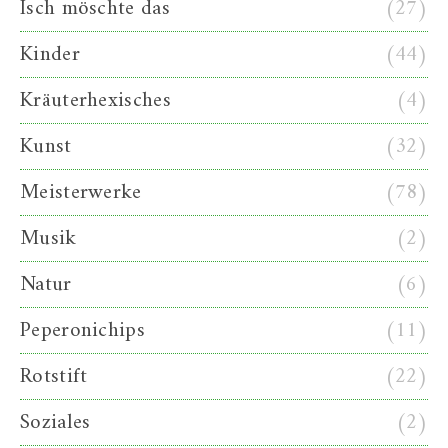
Isch möschte das
(27)
Kinder
(44)
Kräuterhexisches
(4)
Kunst
(32)
Meisterwerke
(78)
Musik
(2)
Natur
(6)
Peperonichips
(11)
Rotstift
(22)
Soziales
(2)