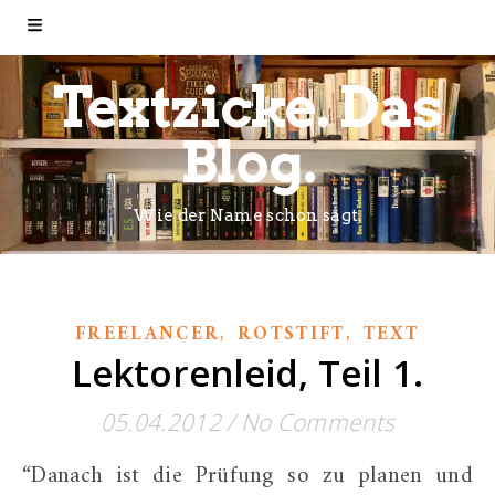
Textzicke. Das
Blog.
Wie der Name schon sagt.
,
,
FREELANCER
ROTSTIFT
TEXT
Lektorenleid, Teil 1.
05.04.2012
/
No Comments
“Danach ist die Prüfung so zu planen und