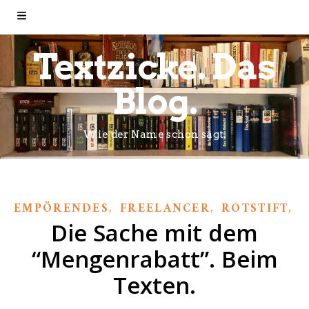
Textzicke. Das
Blog.
Wie der Name schon sagt.
,
,
,
EMPÖRENDES
FREELANCER
ROTSTIFT
T
Die Sache mit dem
“Mengenrabatt”. Beim
Texten.