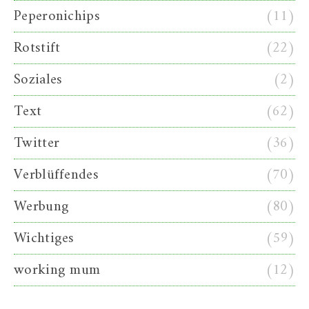
Peperonichips
(11)
Rotstift
(22)
Soziales
(2)
Text
(62)
Twitter
(36)
Verblüffendes
(70)
Werbung
(80)
Wichtiges
(59)
working mum
(12)