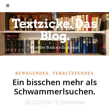
Textzicke. Das
Blog.
Wie der Name schon sagt.
,
BEWEGENDES
VERBLÜFFENDES
Ein bisschen mehr als
Schwammerlsuchen.
20.12.2014
/
5 Comments