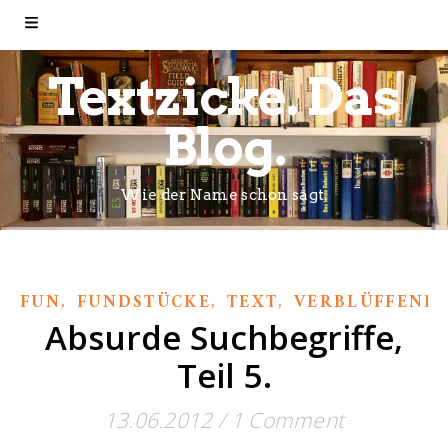
Textzicke. Das
Blog.
Wie der Name schon sagt.
,
,
,
FUN
FUNDSTÜCKE
TEXT
VERBLÜFFEND
Absurde Suchbegriffe,
Teil 5.
13.06.2012
/
1 Comment