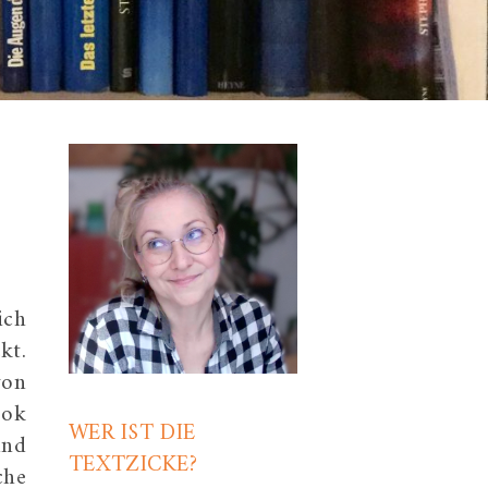
ich
kt.
von
ook
WER IST DIE
und
TEXTZICKE?
che