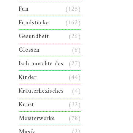
Fun
(125)
Fundstücke
(162)
Gesundheit
(26)
Glossen
(6)
Isch möschte das
(27)
Kinder
(44)
Kräuterhexisches
(4)
Kunst
(32)
Meisterwerke
(78)
Musik
(2)