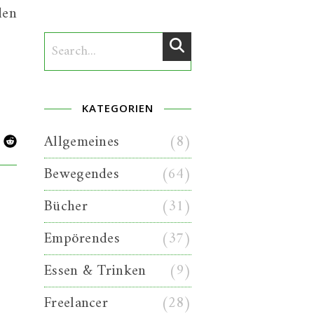
den
KATEGORIEN
Allgemeines
(8)
Bewegendes
(64)
Bücher
(31)
Empörendes
(37)
Essen & Trinken
(9)
Freelancer
(28)