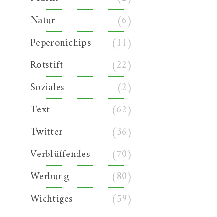
Natur
(6)
Peperonichips
(11)
Rotstift
(22)
Soziales
(2)
Text
(62)
Twitter
(36)
Verblüffendes
(70)
Werbung
(80)
Wichtiges
(59)