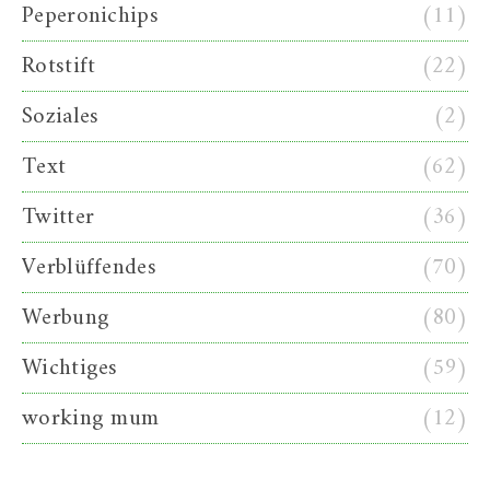
Peperonichips
(11)
Rotstift
(22)
Soziales
(2)
Text
(62)
Twitter
(36)
Verblüffendes
(70)
Werbung
(80)
Wichtiges
(59)
working mum
(12)