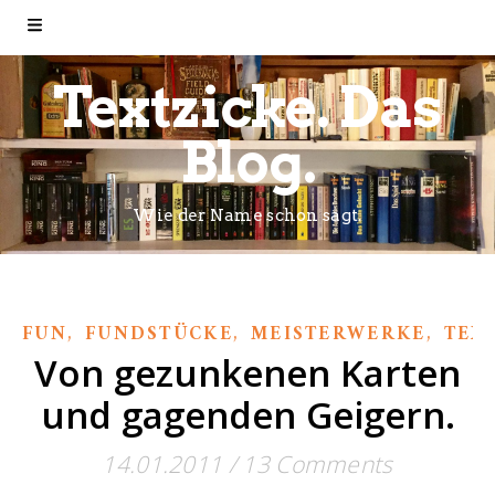
Textzicke. Das
Blog.
Wie der Name schon sagt.
,
,
,
FUN
FUNDSTÜCKE
MEISTERWERKE
TEX
Von gezunkenen Karten
und gagenden Geigern.
14.01.2011
/
13 Comments