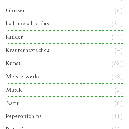
Glossen
(6)
Isch möschte das
(27)
Kinder
(44)
Kräuterhexisches
(4)
Kunst
(32)
Meisterwerke
(78)
Musik
(2)
Natur
(6)
Peperonichips
(11)