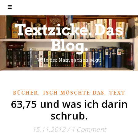
Textzicke. Das
Blog.
Wie der Name schon sagt.
,
,
BÜCHER
ISCH MÖSCHTE DAS
TEXT
63,75 und was ich darin
schrub.
15.11.2012
/
1 Comment