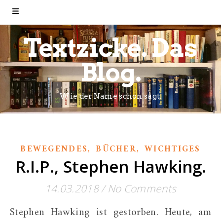
Textzicke. Das
Blog.
Wie der Name schon sagt.
,
,
BEWEGENDES
BÜCHER
WICHTIGES
R.I.P., Stephen Hawking.
14.03.2018
/
No Comments
Stephen Hawking ist gestorben. Heute, am