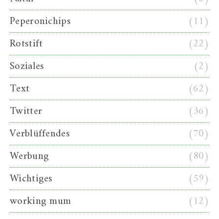
Peperonichips
(11)
Rotstift
(22)
Soziales
(2)
Text
(62)
Twitter
(36)
Verblüffendes
(70)
Werbung
(80)
Wichtiges
(59)
working mum
(12)