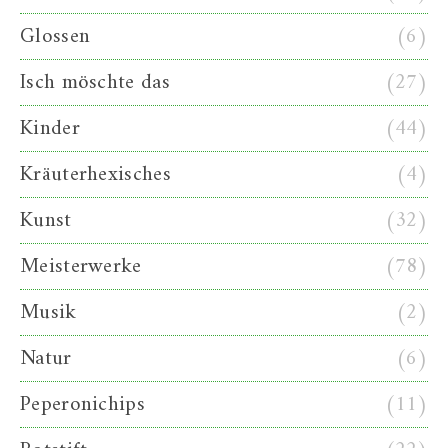
Glossen
(6)
Isch möschte das
(27)
Kinder
(44)
Kräuterhexisches
(4)
Kunst
(32)
Meisterwerke
(78)
Musik
(2)
Natur
(6)
Peperonichips
(11)