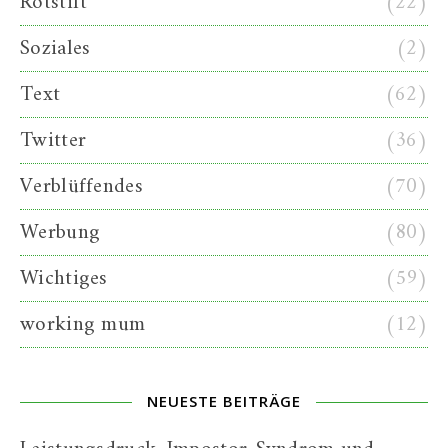
Rotstift
(22)
Soziales
(2)
Text
(62)
Twitter
(36)
Verblüffendes
(70)
Werbung
(80)
Wichtiges
(59)
working mum
(12)
NEUESTE BEITRÄGE