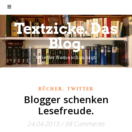
Textzicke. Das
Blog.
Wie der Name schon sagt.
,
BÜCHER
TWITTER
Blogger schenken
Lesefreude.
24.04.2013
/
38 Comments