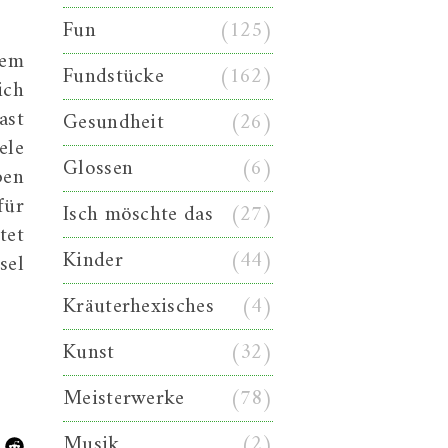
Fun
(125)
nem
Fundstücke
(162)
ich
ast
Gesundheit
(26)
ele
Glossen
(6)
ben
für
Isch möschte das
(27)
tet
Kinder
(44)
sel
Kräuterhexisches
(4)
Kunst
(32)
Meisterwerke
(78)
Musik
(2)