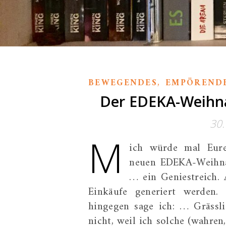
,
BEWEGENDES
EMPÖREND
Der EDEKA-Weihna
30
M
ich würde mal Eure
neuen EDEKA-Weihnac
… ein Geniestreich.
Einkäufe generiert werden.
hingegen sage ich: … Grässl
nicht, weil ich solche (wahren