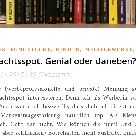
,
,
,
ES
FUNDSTÜCKE
KINDER
MEISTERWERKE
chtsspot. Genial oder daneben
.11.2015
/
32 Comments
 (werbeprofessionelle und private) Meinung 
htsspot interessieren. Denn ich als Werberin sa
 Auch wenn ich bezweifle, dass dadurch direkt m
 Markenimagestärkung natürlich top. Als Men
ich. Geht gar nicht. Wie können die nur?! Und 
, aber schlimmen) Botschaften nicht aushalte. Einf