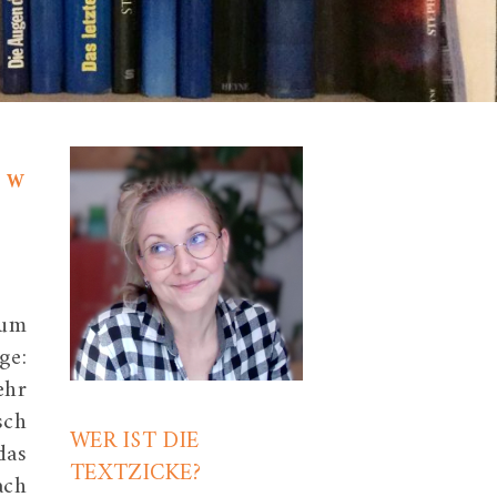
,
,
WERBUNG
WICHTIGES
?
zum
ge:
ehr
sch
WER IST DIE
das
TEXTZICKE?
ach