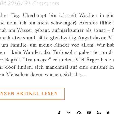
.04.2010
/
31 Comments
cher Tag. Überhaupt bin ich seit Wochen in ei
d nein, ich bin nicht schwanger). Atemlos fühle 
nah am Wasser gebaut, aufmerksamer als sonst – f
 nach etwas und hätte gleichzeitig Angst davor. Vi
 um Familie, um meine Kinder vor allem. Wir ha
en – kein Wunder, der Turbosohn pubertiert und 
r Begriff “Traumsuse” erfunden. Viel Ärger bedeu
ehr doof finden, sich manchmal auf eine einsame In
en Menschen davor warnen, sich das…
NZEN ARTIKEL LESEN