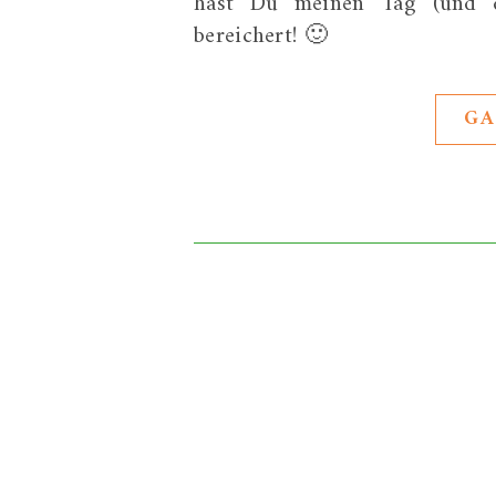
hast Du meinen Tag (und de
bereichert! 🙂
GA