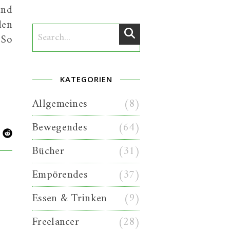
und
den
 So
KATEGORIEN
Allgemeines
(8)
Bewegendes
(64)
Bücher
(31)
Empörendes
(37)
Essen & Trinken
(9)
Freelancer
(28)