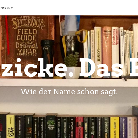
pressum
zicke. Das 
Wie der Name schon sagt.