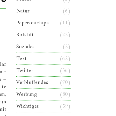
Natur
(6)
Peperonichips
(11)
Rotstift
(22)
Soziales
(2)
Text
(62)
lar
Twitter
(36)
mir
n –
Verblüffendes
(70)
lte
en,
Werbung
(80)
run
Wichtiges
(59)
mit