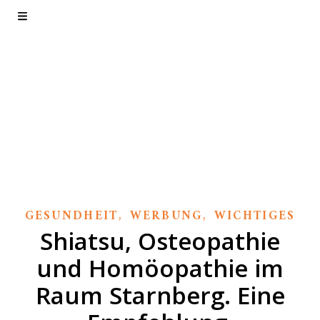
Textzicke. Das
Blog.
Wie der Name schon sagt.
,
,
GESUNDHEIT
WERBUNG
WICHTIGES
Shiatsu, Osteopathie
und Homöopathie im
Raum Starnberg. Eine