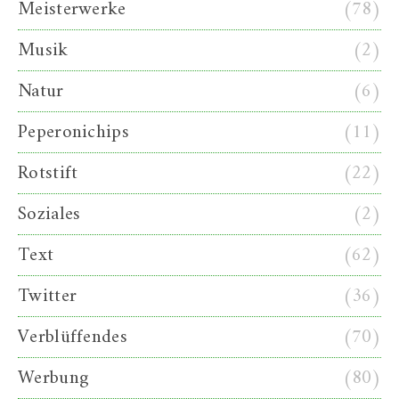
Meisterwerke
(78)
Musik
(2)
Natur
(6)
Peperonichips
(11)
Rotstift
(22)
Soziales
(2)
Text
(62)
Twitter
(36)
Verblüffendes
(70)
Werbung
(80)