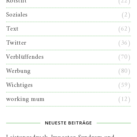
Rotstift
(22)
Soziales
(2)
Text
(62)
Twitter
(36)
Verblüffendes
(70)
Werbung
(80)
Wichtiges
(59)
working mum
(12)
NEUESTE BEITRÄGE