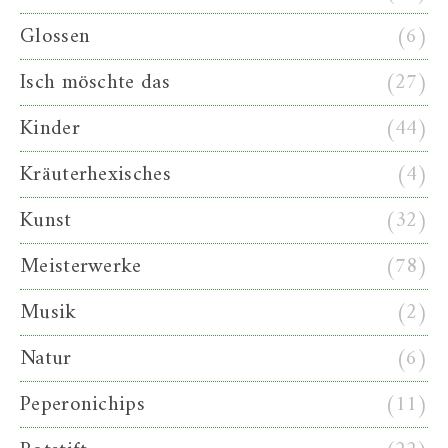
Glossen
(6)
Isch möschte das
(27)
Kinder
(44)
Kräuterhexisches
(4)
Kunst
(32)
Meisterwerke
(78)
Musik
(2)
Natur
(6)
Peperonichips
(11)