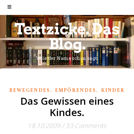
Textzicke. Das
Blog.
Wie der Name schon sagt.
,
,
BEWEGENDES
EMPÖRENDES
KINDER
Das Gewissen eines
Kindes.
18.10.2009
/
33 Comments