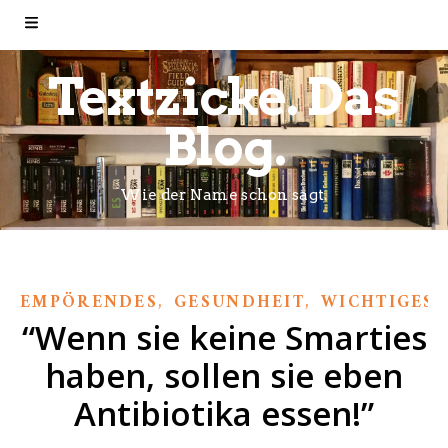
Textzicke. Das
Blog.
Wie der Name schon sagt.
,
,
EMPÖRENDES
GESUNDHEIT
WICHTIGES
“Wenn sie keine Smarties
haben, sollen sie eben
Antibiotika essen!”