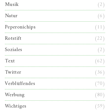
Musik
(2)
Natur
(6)
Peperonichips
(11)
Rotstift
(22)
Soziales
(2)
Text
(62)
Twitter
(36)
Verblüffendes
(70)
Werbung
(80)
Wichtiges
(59)