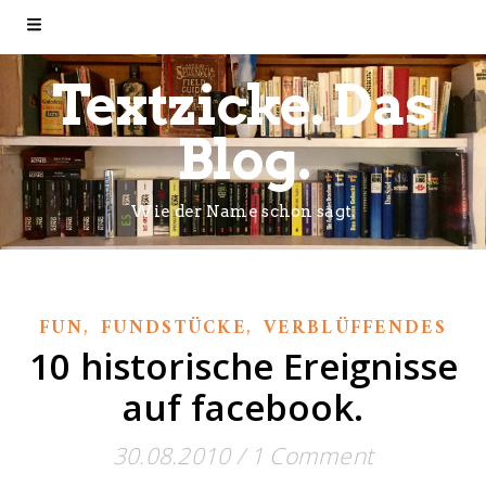
Textzicke. Das
Blog.
Wie der Name schon sagt.
,
,
FUN
FUNDSTÜCKE
VERBLÜFFENDES
10 historische Ereignisse
auf facebook.
30.08.2010
/
1 Comment