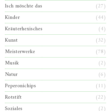
Isch möschte das
(27)
Kinder
(44)
Kräuterhexisches
(4)
Kunst
(32)
Meisterwerke
(78)
Musik
(2)
Natur
(6)
Peperonichips
(11)
Rotstift
(22)
Soziales
(2)