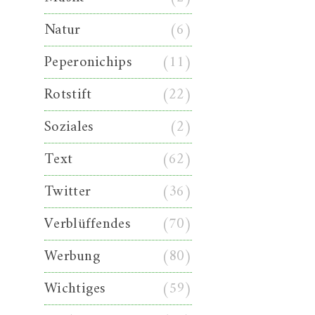
Natur
(6)
Peperonichips
(11)
Rotstift
(22)
Soziales
(2)
Text
(62)
Twitter
(36)
Verblüffendes
(70)
Werbung
(80)
Wichtiges
(59)