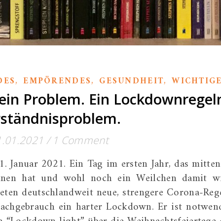
,
,
,
DES
EMPÖRENDES
GESUNDHEIT
WICHTIG
ein Problem. Ein Lockdownregel
rständnisproblem.
1.01.2021
/
1 Comment
1. Januar 2021. Ein Tag im ersten Jahr, das mitten
nnen hat und wohl noch ein Weilchen damit w
reten deutschlandweit neue, strengere Corona-Reg
rachgebrauch ein harter Lockdown. Er ist notwen