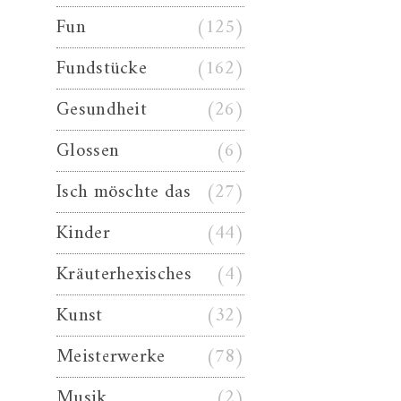
Fun
(125)
Fundstücke
(162)
Gesundheit
(26)
Glossen
(6)
Isch möschte das
(27)
Kinder
(44)
Kräuterhexisches
(4)
Kunst
(32)
Meisterwerke
(78)
Musik
(2)