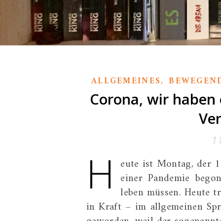
,
ALLGEMEINES
BEWEGEN
Corona, wir haben 
Ve
1
H
eute ist Montag, der 1
einer Pandemie bego
leben müssen. Heute t
in Kraft – im allgemeinen Sp