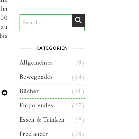
die
 Im
000
 zu
bis
…
KATEGORIEN
Allgemeines
(8)
Bewegendes
(64)
Bücher
(31)
Empörendes
(37)
Essen & Trinken
(9)
Freelancer
(28)