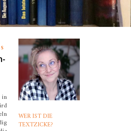
ES
n-
 in
ird
eln
WER IST DIE
dig
TEXTZICKE?