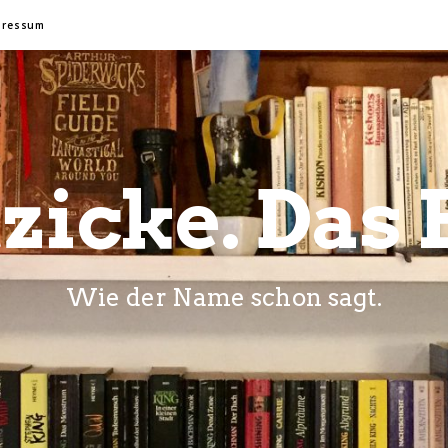
pressum
zicke. Das 
Wie der Name schon sagt.