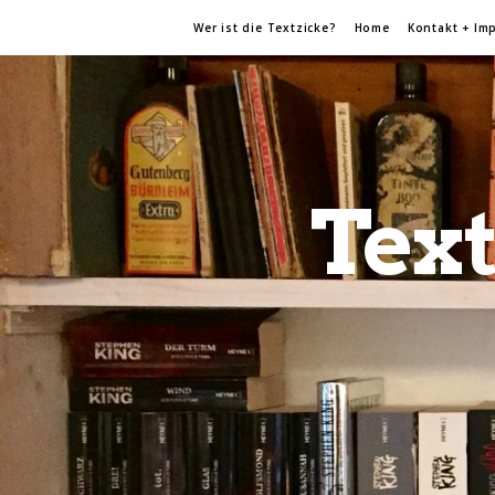
Wer ist die Textzicke?
Home
Kontakt + Im
Text