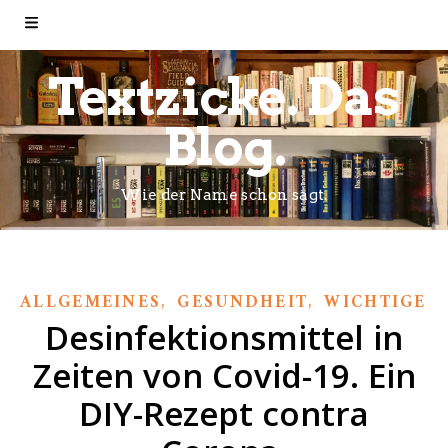
Textzicke. Das
Blog.
Wie der Name schon sagt.
,
,
ALLGEMEINES
GESUNDHEIT
WICHTIGES
Desinfektionsmittel in
Zeiten von Covid-19. Ein
DIY-Rezept contra