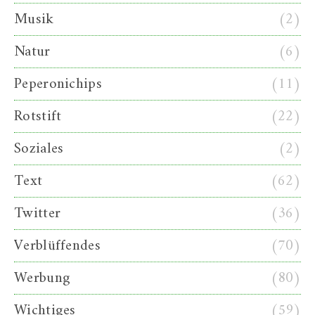
Musik
(2)
Natur
(6)
Peperonichips
(11)
Rotstift
(22)
Soziales
(2)
Text
(62)
Twitter
(36)
Verblüffendes
(70)
Werbung
(80)
Wichtiges
(59)