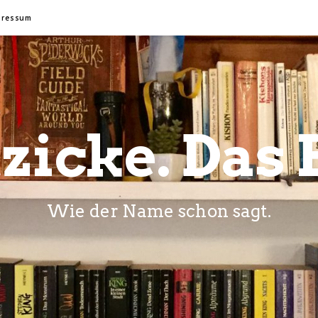
pressum
zicke. Das 
Wie der Name schon sagt.