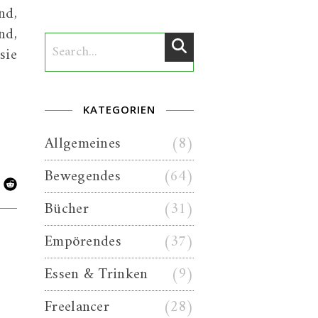
nd,
nd,
sie
KATEGORIEN
Allgemeines
(8)
Bewegendes
(64)
Bücher
(31)
Empörendes
(37)
Essen & Trinken
(9)
Freelancer
(28)