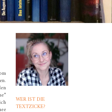
vom
en.
den
he”
WER IST DIE
ich
TEXTZICKE?
nee