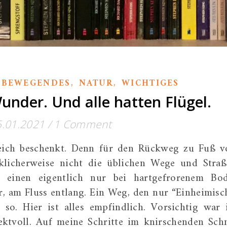
,
,
,
BEWEGENDES
NATUR
WICHTIGES
Wunder. Und alle hatten Flügel.
5.01.2021
/
1 Comment
reich beschenkt. Denn für den Rückweg zu Fuß 
licherweise nicht die üblichen Wege und Straß
h einen eigentlich nur bei hartgefrorenem Bo
, am Fluss entlang. Ein Weg, den nur “Einheimisc
 so. Hier ist alles empfindlich. Vorsichtig war 
spektvoll. Auf meine Schritte im knirschenden Sch