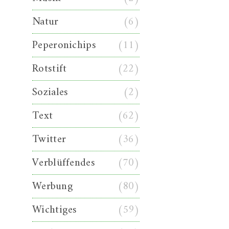
Natur
(6)
Peperonichips
(11)
Rotstift
(22)
Soziales
(2)
Text
(62)
Twitter
(36)
Verblüffendes
(70)
Werbung
(80)
Wichtiges
(59)