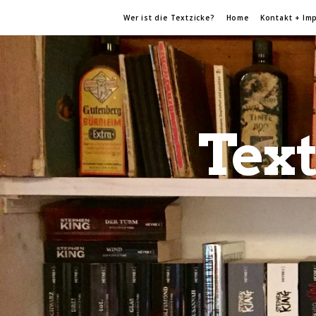
Wer ist die Textzicke?
Home
Kontakt + Im
Text