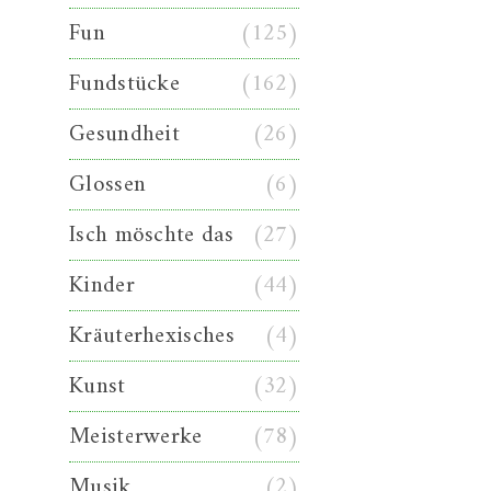
Fun
(125)
Fundstücke
(162)
Gesundheit
(26)
Glossen
(6)
Isch möschte das
(27)
Kinder
(44)
Kräuterhexisches
(4)
Kunst
(32)
Meisterwerke
(78)
Musik
(2)