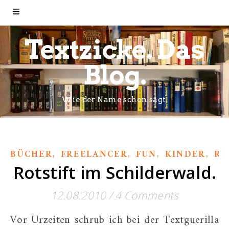
Textzicke. Das
Blog.
Wie der Name schon sagt.
,
,
,
,
BÜCHER
FREELANCER
FUN
KINDER
RO
Rotstift im Schilderwald.
12.08.2010
/
4 Comments
Vor Urzeiten schrub ich bei der Textguerilla