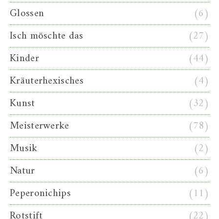
Glossen
(6)
Isch möschte das
(27)
Kinder
(44)
Kräuterhexisches
(4)
Kunst
(32)
Meisterwerke
(78)
Musik
(2)
Natur
(6)
Peperonichips
(11)
Rotstift
(22)