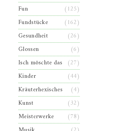
Fun
(125)
Fundstücke
(162)
Gesundheit
(26)
Glossen
(6)
Isch möschte das
(27)
Kinder
(44)
Kräuterhexisches
(4)
Kunst
(32)
Meisterwerke
(78)
Musik
(2)