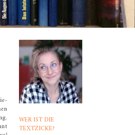
ie-
hen
ng.
WER IST DIE
hnt
TEXTZICKE?