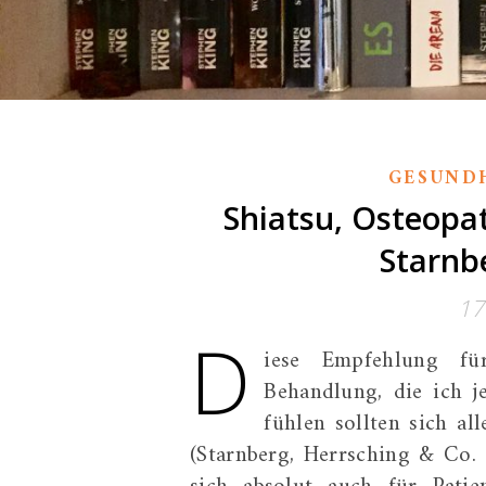
GESUND
Shiatsu, Osteop
Starnb
17
D
iese Empfehlung fü
Behandlung, die ich 
fühlen sollten sich a
(Starnberg, Herrsching & Co.