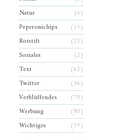
Natur
(6)
Peperonichips
(11)
Rotstift
(22)
Soziales
(2)
Text
(62)
Twitter
(36)
Verblüffendes
(70)
Werbung
(80)
Wichtiges
(59)