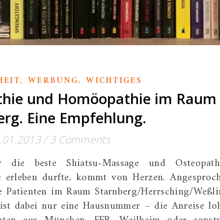
,
,
HEIT
WERBUNG
WICHTIGES
athie und Homöopathie im Raum
erg. Eine Empfehlung.
.01.2013
/
3 Comments
r die beste Shiatsu-Massage und Osteopath
je erleben durfte, kommt von Herzen. Angesproc
lle Patienten im Raum Starnberg/Herrsching/Weßli
 ist dabei nur eine Hausnummer – die Anreise lo