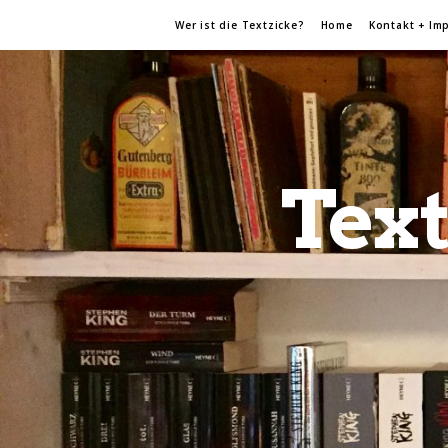
Wer ist die Textzicke?
Home
Kontakt + Im
Text