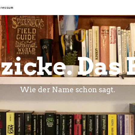
pressum
zicke. Das 
Wie der Name schon sagt.