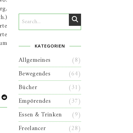
wo!
rg,
h.)
rte
rte
rum
KATEGORIEN
Allgemeines
(8)
Bewegendes
(64)
Bücher
(31)
Empörendes
(37)
Essen & Trinken
(9)
Freelancer
(28)