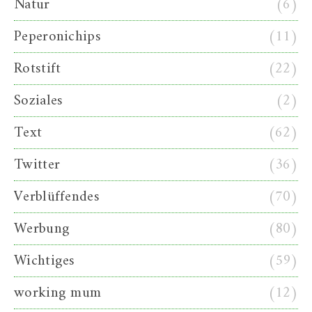
Natur
(6)
Peperonichips
(11)
Rotstift
(22)
Soziales
(2)
Text
(62)
Twitter
(36)
Verblüffendes
(70)
Werbung
(80)
Wichtiges
(59)
working mum
(12)