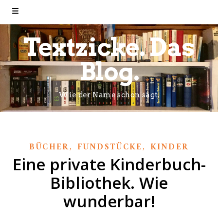
Textzicke. Das
Blog.
Wie der Name schon sagt.
,
,
BÜCHER
FUNDSTÜCKE
KINDER
Eine private Kinderbuch-
Bibliothek. Wie
wunderbar!