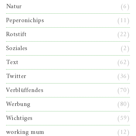
Natur
(6)
Peperonichips
(11)
Rotstift
(22)
Soziales
(2)
Text
(62)
Twitter
(36)
Verblüffendes
(70)
Werbung
(80)
Wichtiges
(59)
working mum
(12)