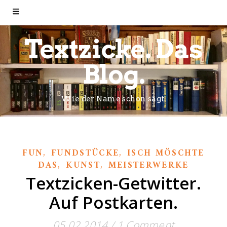
Textzicke. Das
Blog.
Wie der Name schon sagt.
,
,
FUN
FUNDSTÜCKE
ISCH MÖSCHTE
,
,
DAS
KUNST
MEISTERWERKE
Textzicken-Getwitter.
Auf Postkarten.
05.02.2014
/
1 Comment