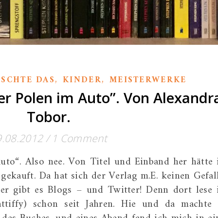
,
,
ÖSCHTE DAS
KINDER
MEISTERWERKE
ier Polen im Auto”. Von Alexandr
Tobor.
9.08.2012
/
1 Comment
Auto“. Also nee. Von Titel und Einband her hätte 
gekauft. Da hat sich der Verlag m.E. keinen Gefal
r gibt es Blogs – und Twitter! Denn dort lese 
ttiffy) schon seit Jahren. Hie und da machte 