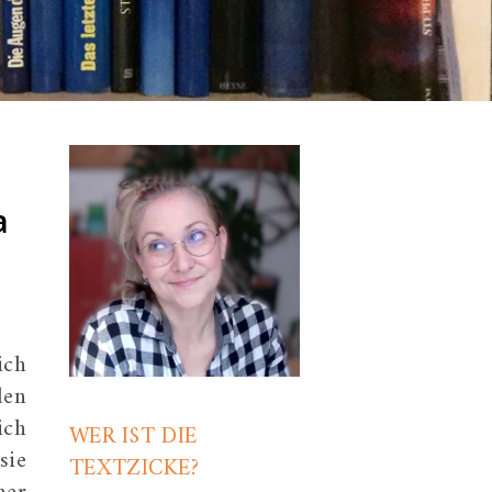
a
ich
len
ich
WER IST DIE
sie
TEXTZICKE?