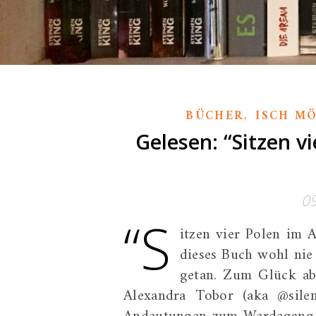
,
BÜCHER
ISCH M
Gelesen: “Sitzen v
0
“S
itzen vier Polen im 
dieses Buch wohl nie 
getan. Zum Glück abe
Alexandra Tobor (aka @silen