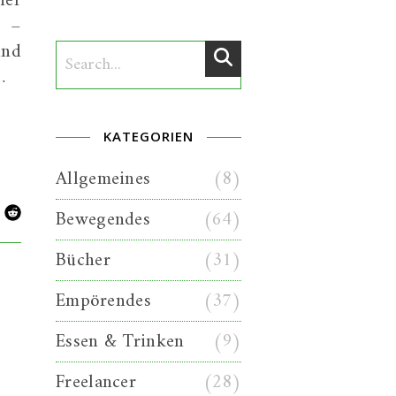
ner
s –
und
…
KATEGORIEN
Allgemeines
(8)
Bewegendes
(64)
Bücher
(31)
Empörendes
(37)
Essen & Trinken
(9)
Freelancer
(28)