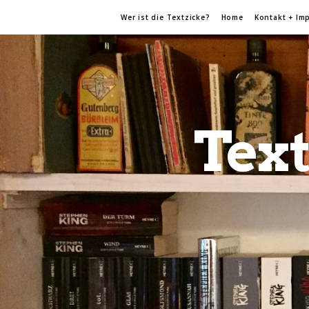
Wer ist die Textzicke?
Home
Kontakt + Im
Text