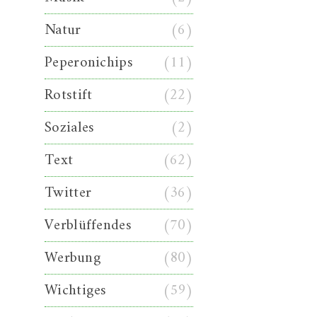
Natur
(6)
Peperonichips
(11)
Rotstift
(22)
Soziales
(2)
Text
(62)
Twitter
(36)
Verblüffendes
(70)
Werbung
(80)
Wichtiges
(59)