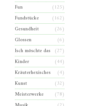
Fun
(125)
Fundstücke
(162)
Gesundheit
(26)
Glossen
(6)
Isch möschte das
(27)
Kinder
(44)
Kräuterhexisches
(4)
Kunst
(32)
Meisterwerke
(78)
Musik
(2)