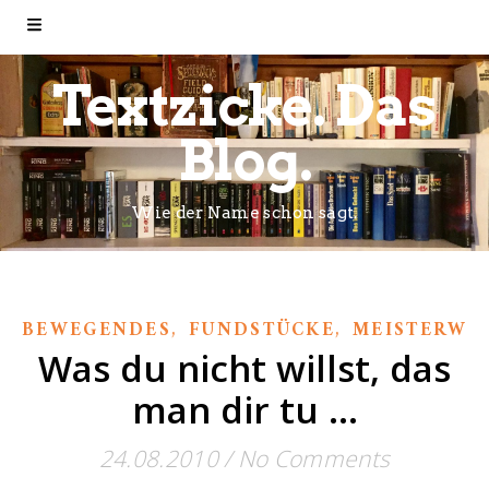
Textzicke. Das
Blog.
Wie der Name schon sagt.
,
,
BEWEGENDES
FUNDSTÜCKE
MEISTERWE
Was du nicht willst, das
man dir tu …
24.08.2010
/
No Comments