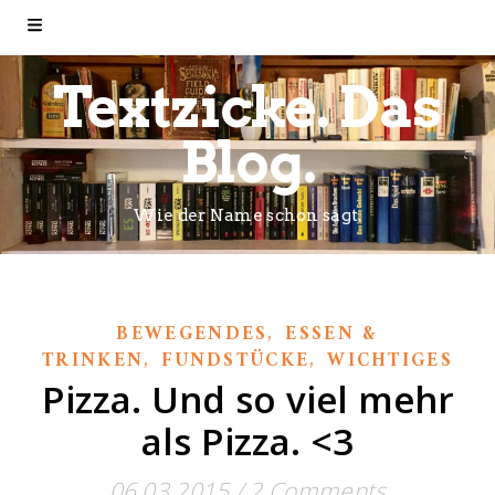
Textzicke. Das
Blog.
Wie der Name schon sagt.
,
BEWEGENDES
ESSEN &
,
,
TRINKEN
FUNDSTÜCKE
WICHTIGES
Pizza. Und so viel mehr
als Pizza. <3
06.03.2015
/
2 Comments