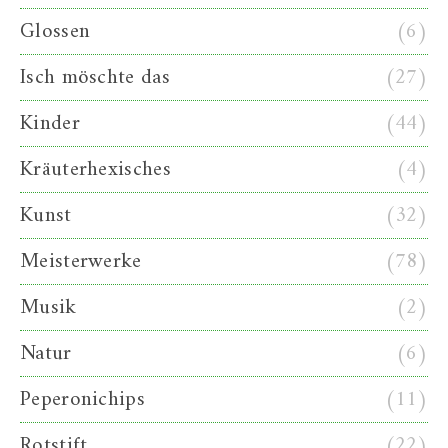
Glossen
(6)
Isch möschte das
(27)
Kinder
(44)
Kräuterhexisches
(4)
Kunst
(32)
Meisterwerke
(78)
Musik
(2)
Natur
(6)
Peperonichips
(11)
Rotstift
(22)