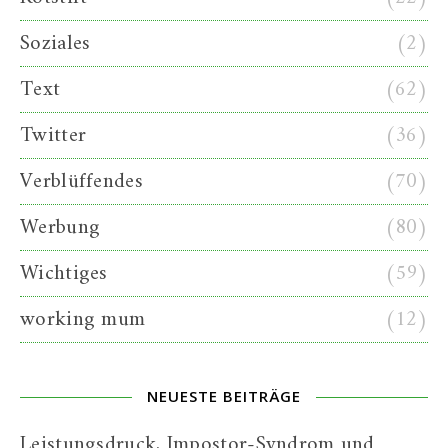
Soziales
(2)
Text
(62)
Twitter
(36)
Verblüffendes
(70)
Werbung
(80)
Wichtiges
(59)
working mum
(12)
NEUESTE BEITRÄGE
Leistungsdruck, Impostor-Syndrom und