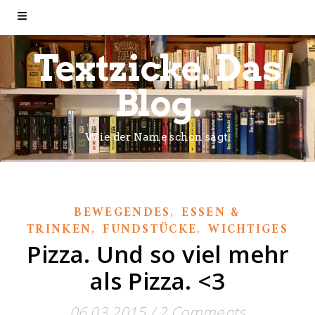
Textzicke. Das
Blog.
Wie der Name schon sagt.
,
BEWEGENDES
ESSEN &
,
,
TRINKEN
FUNDSTÜCKE
WICHTIGES
Pizza. Und so viel mehr
als Pizza. <3
06.03.2015
/
2 Comments