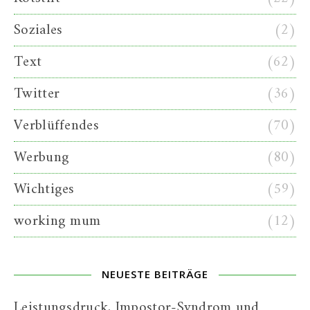
Soziales
(2)
Text
(62)
Twitter
(36)
Verblüffendes
(70)
Werbung
(80)
Wichtiges
(59)
working mum
(12)
NEUESTE BEITRÄGE
Leistungsdruck, Impostor-Syndrom und