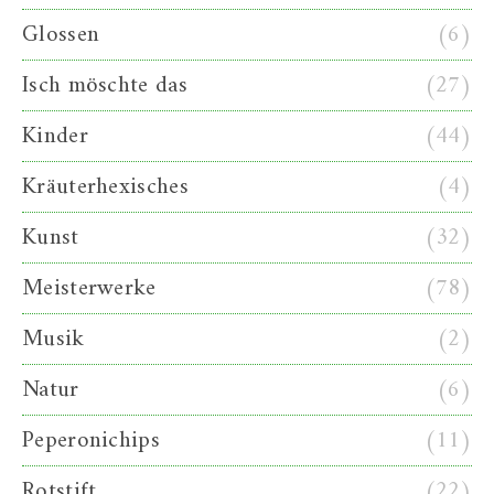
Glossen
(6)
Isch möschte das
(27)
Kinder
(44)
Kräuterhexisches
(4)
Kunst
(32)
Meisterwerke
(78)
Musik
(2)
Natur
(6)
Peperonichips
(11)
Rotstift
(22)