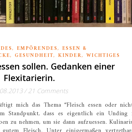
,
,
DES
EMPÖRENDES
ESSEN &
,
,
,
CKE
GESUNDHEIT
KINDER
WICHTIGES
essen sollen. Gedanken einer
Flexitarierin.
.08.2013
/
21 Comments
äftigt mich das Thema “Fleisch essen oder nicht
m Standpunkt, dass es eigentlich ein Unding i
en zu nehmen, um sie dann aufzuessen. Kulinari
 gutem Fleisch. Unter einigermaßen vertretba