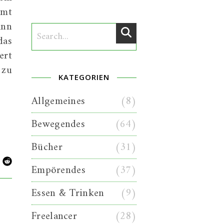
mmt
ann
das
ert
 zu
KATEGORIEN
Allgemeines
(8)
Bewegendes
(64)
Bücher
(31)
Empörendes
(37)
Essen & Trinken
(9)
Freelancer
(28)