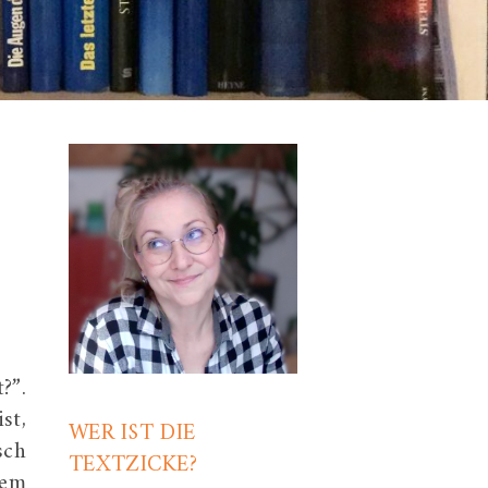
?”.
st,
WER IST DIE
sch
TEXTZICKE?
rem