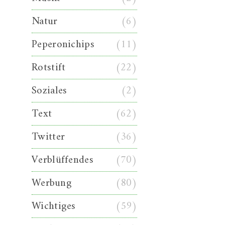
Natur
(6)
Peperonichips
(11)
Rotstift
(22)
Soziales
(2)
Text
(62)
Twitter
(36)
Verblüffendes
(70)
Werbung
(80)
Wichtiges
(59)