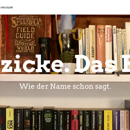
pressum
zicke. Das 
Wie der Name schon sagt.