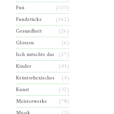
Fun
(125)
Fundstücke
(162)
Gesundheit
(26)
Glossen
(6)
Isch möschte das
(27)
Kinder
(44)
Kräuterhexisches
(4)
Kunst
(32)
Meisterwerke
(78)
Musik
(2)