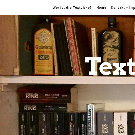
Wer ist die Textzicke?
Home
Kontakt + Im
Text