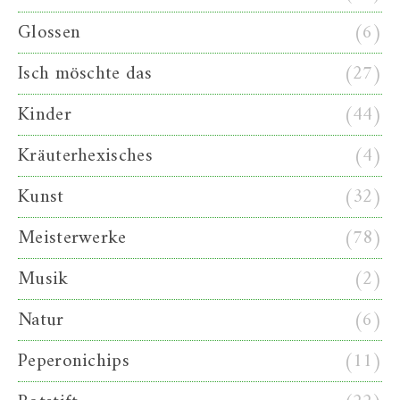
Glossen
(6)
Isch möschte das
(27)
Kinder
(44)
Kräuterhexisches
(4)
Kunst
(32)
Meisterwerke
(78)
Musik
(2)
Natur
(6)
Peperonichips
(11)