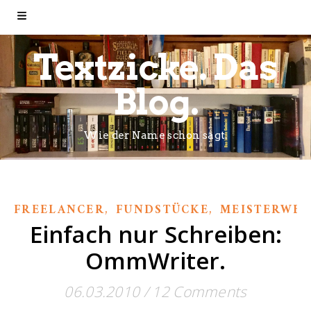
Textzicke. Das
Blog.
Wie der Name schon sagt.
,
,
FREELANCER
FUNDSTÜCKE
MEISTERWE
Einfach nur Schreiben:
OmmWriter.
06.03.2010
/
12 Comments