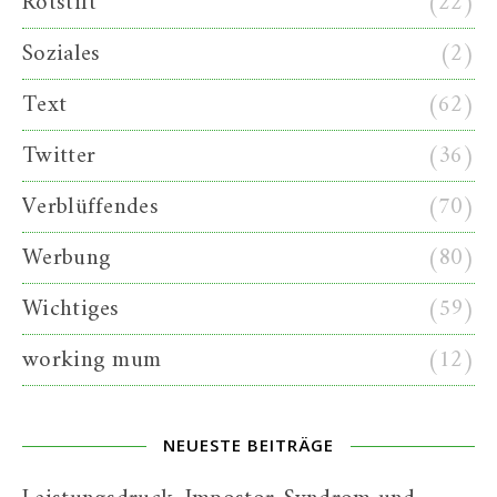
Rotstift
(22)
Soziales
(2)
Text
(62)
Twitter
(36)
Verblüffendes
(70)
Werbung
(80)
Wichtiges
(59)
working mum
(12)
NEUESTE BEITRÄGE