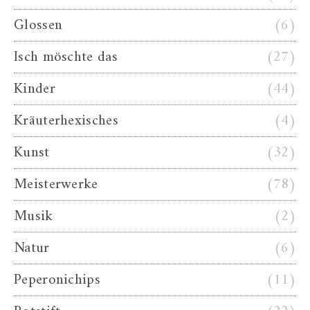
Glossen
(6)
Isch möschte das
(27)
Kinder
(44)
Kräuterhexisches
(4)
Kunst
(32)
Meisterwerke
(78)
Musik
(2)
Natur
(6)
Peperonichips
(11)