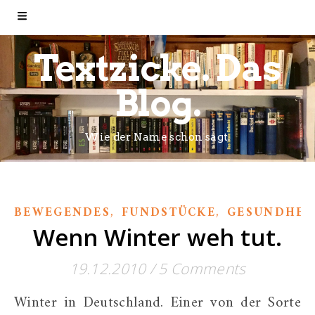
Textzicke. Das
Blog.
Wie der Name schon sagt.
,
,
BEWEGENDES
FUNDSTÜCKE
GESUNDHEI
Wenn Winter weh tut.
19.12.2010
/
5 Comments
Winter in Deutschland. Einer von der Sorte