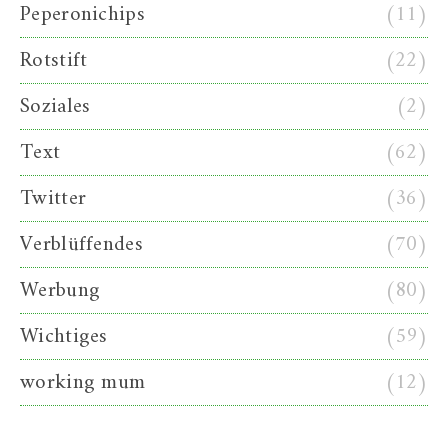
Peperonichips
(11)
Rotstift
(22)
Soziales
(2)
Text
(62)
Twitter
(36)
Verblüffendes
(70)
Werbung
(80)
Wichtiges
(59)
working mum
(12)