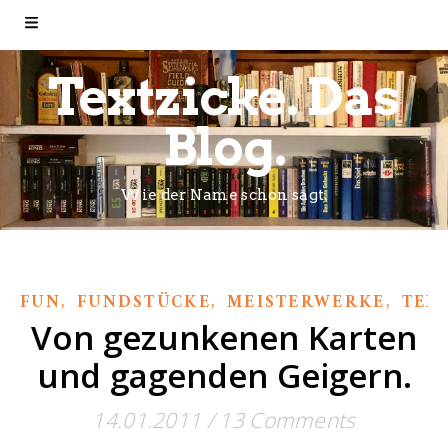
Textzicke. Das
Blog.
Wie der Name schon sagt.
,
,
,
FUN
FUNDSTÜCKE
MEISTERWERKE
TEX
Von gezunkenen Karten
und gagenden Geigern.
14.01.2011
/
13 Comments