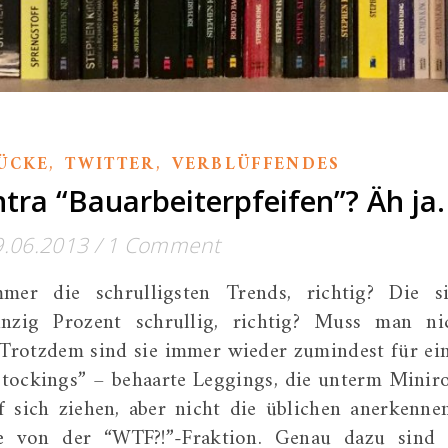
,
,
ÜCKE
TWITTER
VERBLÜFFENDES
tra “Bauarbeiterpfeifen”? Äh ja.
9.06.2013
/
1 Comment
r die schrulligsten Trends, richtig? Die s
nzig Prozent schrullig, richtig? Muss man ni
. Trotzdem sind sie immer wieder zumindest für ei
 stockings” – behaarte Leggings, die unterm Minir
f sich ziehen, aber nicht die üblichen anerkenne
e von der “WTF?!”-Fraktion. Genau dazu sind 