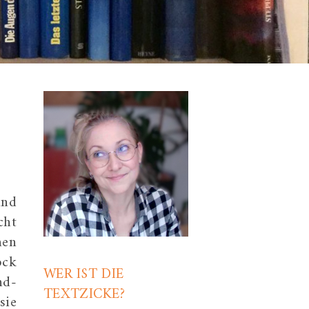
ind
cht
nen
ock
WER IST DIE
nd-
TEXTZICKE?
sie