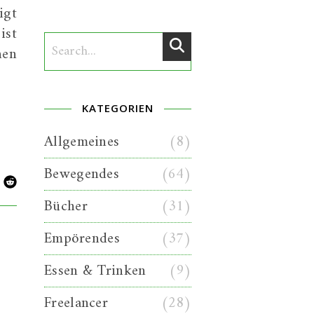
igt
ist
hen
KATEGORIEN
Allgemeines
(8)
Bewegendes
(64)
Bücher
(31)
Empörendes
(37)
Essen & Trinken
(9)
Freelancer
(28)