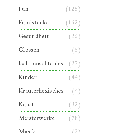
Fun
(125)
Fundstücke
(162)
Gesundheit
(26)
Glossen
(6)
Isch möschte das
(27)
Kinder
(44)
Kräuterhexisches
(4)
Kunst
(32)
Meisterwerke
(78)
Musik
(2)