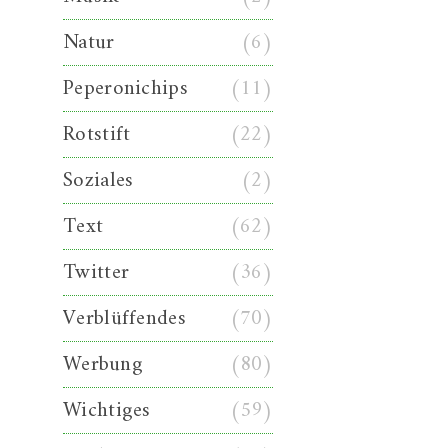
Natur
(6)
Peperonichips
(11)
Rotstift
(22)
Soziales
(2)
Text
(62)
Twitter
(36)
Verblüffendes
(70)
Werbung
(80)
Wichtiges
(59)