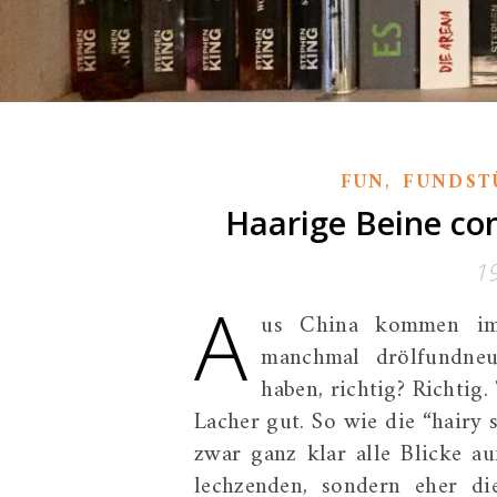
,
FUN
FUNDST
Haarige Beine con
1
A
us China kommen imme
manchmal drölfundneu
haben, richtig? Richtig
Lacher gut. So wie die “hairy
zwar ganz klar alle Blicke au
lechzenden, sondern eher di