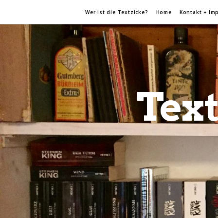
Wer ist die Textzicke?
Home
Kontakt + Im
Text