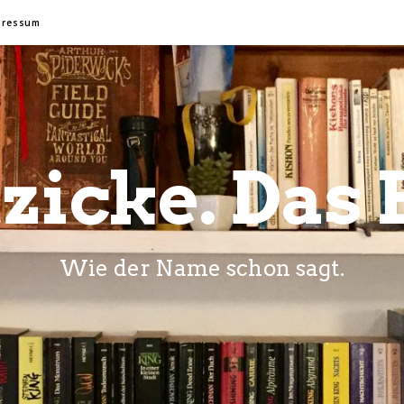
pressum
zicke. Das 
Wie der Name schon sagt.