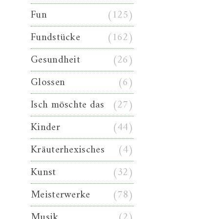
Fun
(125)
Fundstücke
(162)
Gesundheit
(26)
Glossen
(6)
Isch möschte das
(27)
Kinder
(44)
Kräuterhexisches
(4)
Kunst
(32)
Meisterwerke
(78)
Musik
(2)