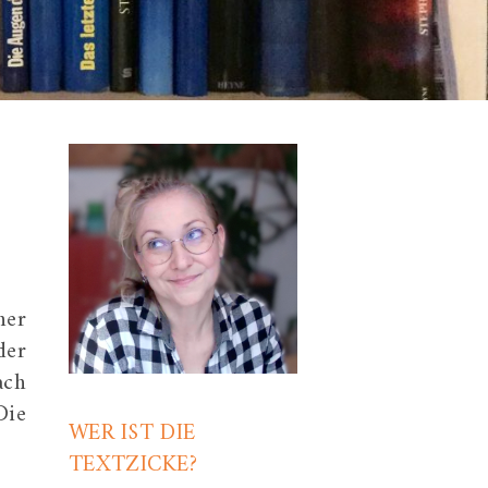
ner
der
ach
Die
WER IST DIE
TEXTZICKE?