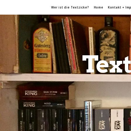
Wer ist die Textzicke?
Home
Kontakt + Im
Text