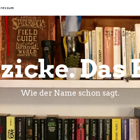
pressum
zicke. Das 
Wie der Name schon sagt.