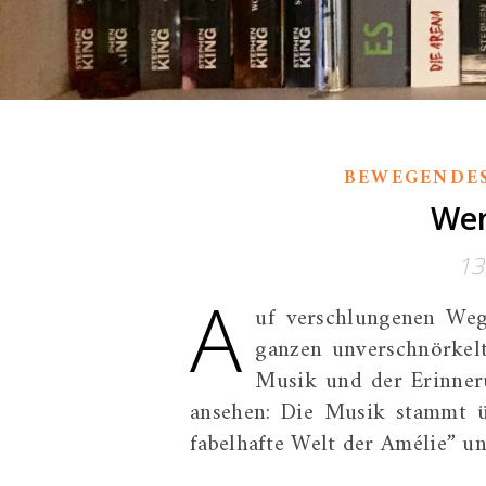
BEWEGENDE
Wen
13
A
uf verschlungenen Wege
ganzen unverschnörkel
Musik und der Erinner
ansehen: Die Musik stammt ü
fabelhafte Welt der Amélie” 