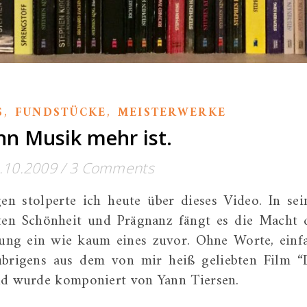
,
,
S
FUNDSTÜCKE
MEISTERWERKE
n Musik mehr ist.
.10.2009
/
3 Comments
n stolperte ich heute über dieses Video. In sei
ten Schönheit und Prägnanz fängt es die Macht 
ung ein wie kaum eines zuvor. Ohne Worte, einf
brigens aus dem von mir heiß geliebten Film “
und wurde komponiert von Yann Tiersen.