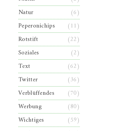
Natur
(6)
Peperonichips
(11)
Rotstift
(22)
Soziales
(2)
Text
(62)
Twitter
(36)
Verblüffendes
(70)
Werbung
(80)
Wichtiges
(59)