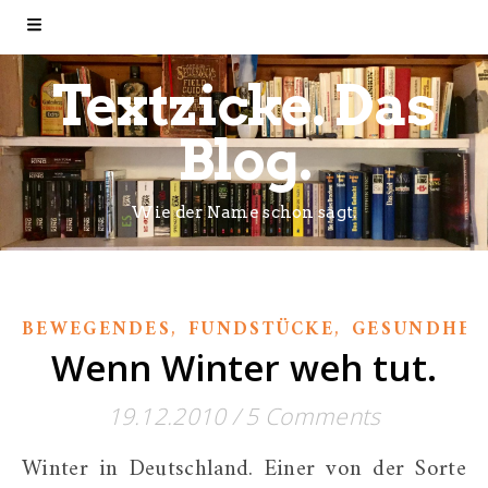
Textzicke. Das
Blog.
Wie der Name schon sagt.
,
,
BEWEGENDES
FUNDSTÜCKE
GESUNDHEI
Wenn Winter weh tut.
19.12.2010
/
5 Comments
Winter in Deutschland. Einer von der Sorte