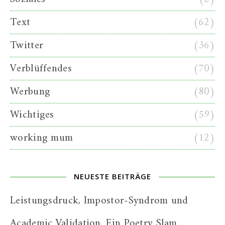
Text
(62)
Twitter
(36)
Verblüffendes
(70)
Werbung
(80)
Wichtiges
(59)
working mum
(12)
NEUESTE BEITRÄGE
Leistungsdruck, Impostor-Syndrom und
Academic Validation. Ein Poetry Slam.