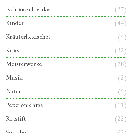
Isch möschte das
(27)
Kinder
(44)
Kräuterhexisches
(4)
Kunst
(32)
Meisterwerke
(78)
Musik
(2)
Natur
(6)
Peperonichips
(11)
Rotstift
(22)
Soziales
(2)