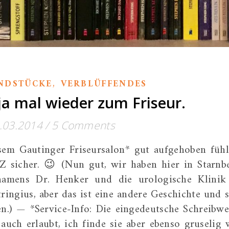
,
NDSTÜCKE
VERBLÜFFENDES
ja mal wieder zum Friseur.
.03.2014
/
5 Comments
sem Gautinger Friseursalon* gut aufgehoben fühl
 sicher. 😉 (Nun gut, wir haben hier in Starnb
namens Dr. Henker und die urologische Klinik
ingius, aber das ist eine andere Geschichte und s
n.) — *Service-Info: Die eingedeutsche Schreibwe
auch erlaubt, ich finde sie aber ebenso gruselig 