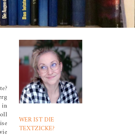
te?
erg
 in
oll
WER IST DIE
ise
TEXTZICKE?
wie