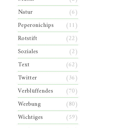
Natur
(6)
Peperonichips
(11)
Rotstift
(22)
Soziales
(2)
Text
(62)
Twitter
(36)
Verblüffendes
(70)
Werbung
(80)
Wichtiges
(59)