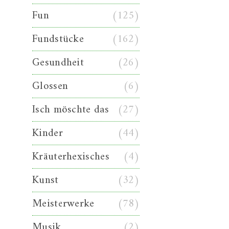
Fun
(125)
Fundstücke
(162)
Gesundheit
(26)
Glossen
(6)
Isch möschte das
(27)
Kinder
(44)
Kräuterhexisches
(4)
Kunst
(32)
Meisterwerke
(78)
Musik
(2)